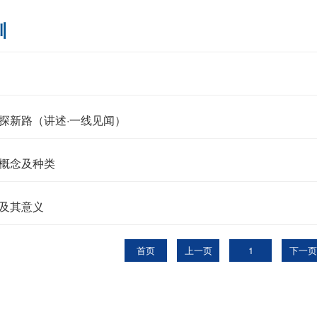
训
探新路（讲述·一线见闻）
概念及种类
及其意义
首页
上一页
1
下一页